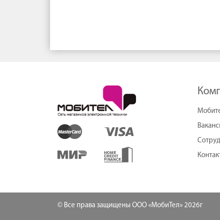
Ком
Мобит
Ваканс
Сотруд
Контак
© Все права защищены ООО «МобиТел» 2026г