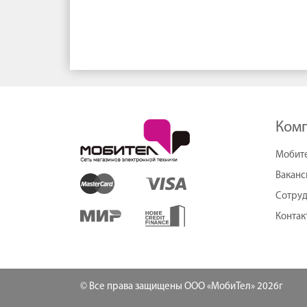
Ком
Мобит
Ваканс
Сотруд
Контак
© Все права защищены ООО «МобиТел» 2026г